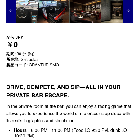
から
JPY
￥0
期間:
30 分 (約)
所在地
: Shizuoka
製品コード:
GRANTURISMO
DRIVE, COMPETE, AND SIP—ALL IN YOUR
PRIVATE BAR ESCAPE.
In the private room at the bar, you can enjoy a racing game that
allows you to experience the world of motorsports up close with
its realistic graphics and simulation.
Hours
6:00 PM - 11:00 PM (Food LO 9:30 PM, drink LO
10:30 PM)