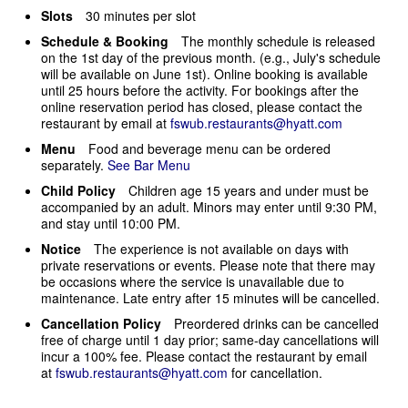
Slots
30 minutes per slot
Schedule & Booking
The monthly schedule is released
on the 1st day of the previous month. (e.g., July's schedule
will be available on June 1st). Online booking is available
until 25 hours before the activity. For bookings after the
online reservation period has closed, please contact the
restaurant by email at
fswub.restaurants@hyatt.com
Menu
Food and beverage menu can be ordered
separately.
See Bar Menu
Child Policy
Children age 15 years and under must be
accompanied by an adult. Minors may enter until 9:30 PM,
and stay until 10:00 PM.
Notice
The experience is not available on days with
private reservations or events. Please note that there may
be occasions where the service is unavailable due to
maintenance. Late entry after 15 minutes will be cancelled.
Cancellation Policy
Preordered drinks can be cancelled
free of charge until 1 day prior; same-day cancellations will
incur a 100% fee. Please contact the restaurant by email
at
fswub.restaurants@hyatt.com
for cancellation.