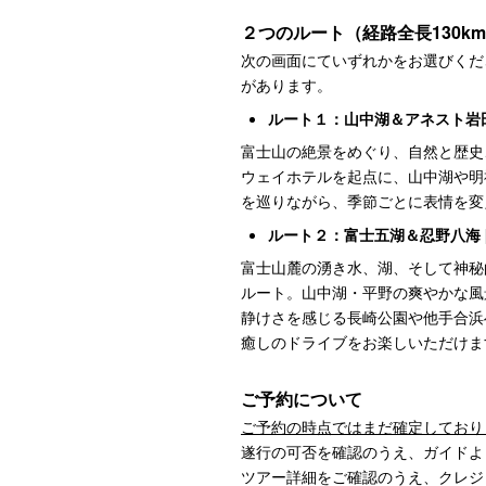
２つのルート
（経路全長130k
次の画面にていずれかをお選びくだ
があります。
ルート１：山中湖＆アネスト岩
富士山の絶景をめぐり、自然と歴史
ウェイホテルを起点に、山中湖や明
を巡りながら、季節ごとに表情を変
ルート２：富士五湖＆忍野八海
富士山麓の湧き水、湖、そして神秘
ルート。山中湖・平野の爽やかな風
静けさを感じる長崎公園や他手合浜
癒しのドライブをお楽しいただけま
ご予約について
ご予約の時点ではまだ確定しており
遂行の可否を確認のうえ、ガイドよ
ツアー詳細をご確認のうえ、クレジ