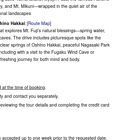
y, and Mt. Mikuni—wrapped in the quiet air of the
onal landscapes
hino Hakkai
: [
Route Map
]
 explores Mt. Fuji’s natural blessings—spring water,
caves. The drive includes picturesque spots like the
l-clear springs of Oshino Hakkai, peaceful Nagasaki Park
cluding with a visit to the Fugaku Wind Cave or
freshing journey for both mind and body.
 at the time of booking
.
lity and contact you separately.
eviewing the tour details and completing the credit card
e accepted up to
one week prior to the requested date
.