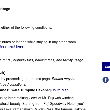
ackage
ther of the following conditions:
inutes or longer, while staying in any other room
 treatment here
]
e rental, highway tolls, parking fees, and facility usage.
Con
ch)
e by proceeding to the next page.
Routes may be
 road conditions.
nest Iwata Turnpike Hakone
: [
Route Map
]
ng breathtaking views of Mt. Fuji with winding
atural beauty. Starting from Fuji Speedway Hotel, you’ll
uding Lake Yamanakako, Myojin Pass, the famous Hakone