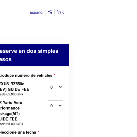
Español
0
eserve en dos simples
asos
troduce número de vehicles
*
EXUS RZ550e
BEV) GUIDE FEE
sde
65.000 JP¥
 Yaris Aero
erformance
ackage(MT)
UIDE FEE
sde
65.000 JP¥
leccione una fecha
*