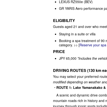
LEXUS RZ550e (BEV)
GR YARIS Aero performance p
ELIGIBILITY
Guests aged 21 and over who meet ei
Staying in a suite or villa
Booking a spa treatment of 90 m
category. >> [
Reserve your spa
PRICE
JPY 65,000
*Includes the vehicl
DRIVING ROUTES (130 km ea
You may select your preferred rout
modified depending on weather and
・ROUTE 1: Lake Yamanakako & A
A scenic and dynamic drive combini
mountain roads rich in history and n
journey through iconic spots incl