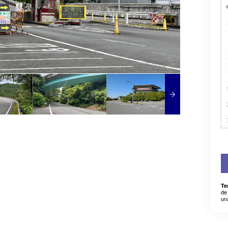
Te
de
un