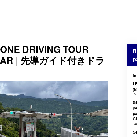
ONE DRIVING TOUR
R
D CAR | 先導ガイド付きドラ
p
In
L
(
De
GR
p
p
G
De
Se