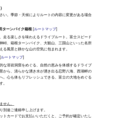
m）
さい。季節・天候によりルートの内容に変更がある場合
田ターンパイク箱根
[
ルートマップ
]
、走る楽しさを味わえるドライブルート。
富士スピード
神峠、箱根ターンパイク、大観山、三国山といった名所
える風景と静かな山の空気に包まれます。
[
ルートマップ
]
的な溶岩洞窟をめぐる、自然の恵みを体感するドライブ
景から、清らかな湧き水が湧き出る忍野八海、西湖畔の
へ。心も体もリフレッシュできる、富士の大地をめぐる
す。
ません。
り別途ご連絡申し上げます。
ットカードでお支払いいただくと、ご予約が確定いたし