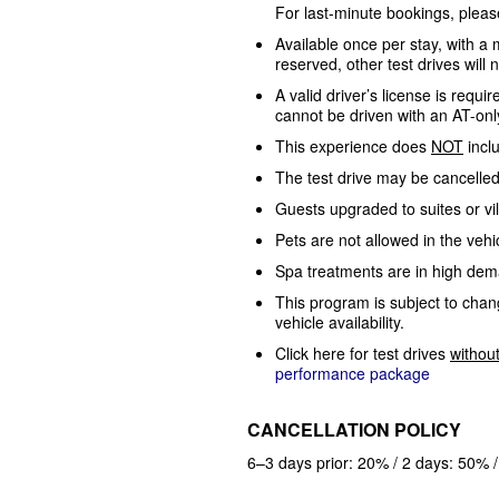
For last-minute bookings, please
Available once per stay, with a 
reserved, other test drives will
A valid driver’s license is requ
cannot be driven with an AT-onl
This experience does
NOT
incl
The test drive may be cancelled
Guests upgraded to suites or vil
Pets are not allowed in the vehi
Spa treatments are in high d
This program is subject to chan
vehicle availability.
Click here for test drives
withou
performance package
CANCELLATION POLICY
6–3 days prior: 20% / 2 days: 50%