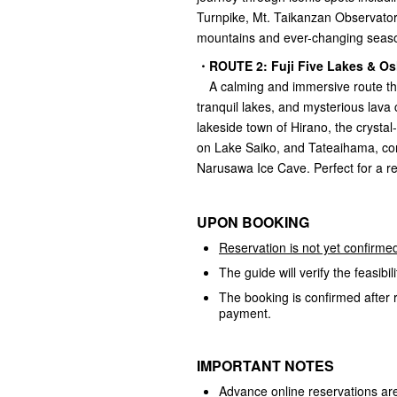
Turnpike, Mt. Taikanzan Observator
mountains and ever-changing seas
・ROUTE 2: Fuji Five Lakes & Os
A calming and immersive route that
tranquil lakes, and mysterious lava 
lakeside town of Hirano, the crysta
on Lake Saiko, and Tateaihama, con
Narusawa Ice Cave. Perfect for a re
UPON BOOKING
Reservation is not yet confirmed
The guide will verify the feasibi
The booking is confirmed after r
payment.
IMPORTANT NOTES
Advance online reservations ar