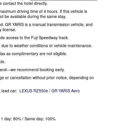
 contact the hotel directly.
maximum driving time of 4 hours. If this vehicle is
 not be available during the same stay.
ired. GR YARIS is a manual transmission vehicle, and
y license.
ude access to the Fuji Speedway track.
 due to weather conditions or vehicle maintenance.
las as complimentary are not eligible.
cle.
emand—we recommend booking early.
ge or cancellation without prior notice, depending on
t
lead car:
LEXUS RZ550e
/
GR YARIS Aero
 / 1 day: 80% / Same day: 100%