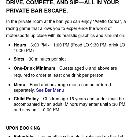
DRIVE, COMPETE, AND SIP—ALL IN YOUR
PRIVATE BAR ESCAPE.
In the private room at the bar, you can enjoy "Asetto Corsa", a
racing game that allows you to experience the world of
motorsports up close with its realistic graphics and simulation.
Hours
6:00 PM - 11:00 PM (Food LO 9:30 PM, drink LO
10:30 PM)
Slots
30 minutes per slot
One-Drink Minimum
Guests aged 6 and above are
required to order at least one drink per person.
Menu
Food and beverage menu can be ordered
separately.
See Bar Menu
Child Policy
Children age 15 years and under must be
accompanied by an adult. Minors may enter until 9:30 PM,
and stay until 10:00 PM.
UPON BOOKING
Schedule
The monthly schedule is released on the 1st