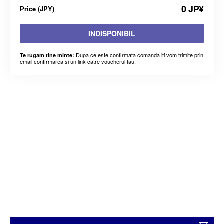
0 JP¥
Price
(
JPY
)
INDISPONIBIL
Dupa ce este confirmata comanda iti vom trimite prin
Te rugam tine minte:
email confirmarea si un link catre voucherul tau.