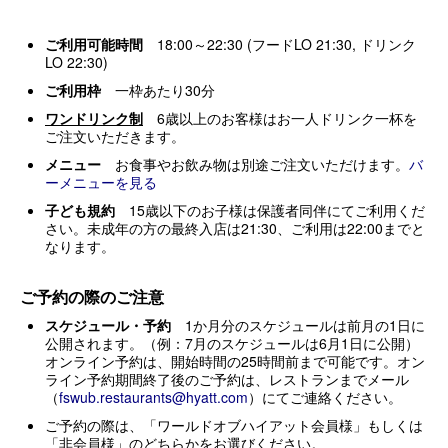
ご利用可能時間
18:00～22:30 (フードLO 21:30, ドリンク
LO 22:30)
ご利用枠
一枠あたり30分
ワンドリンク制
6歳以上のお客様はお一人ドリンク一杯を
ご注文いただきます。
メニュー
お食事やお飲み物は別途ご注文いただけます。
バ
ーメニューを見る
子ども規約
15歳以下のお子様は保護者同伴にてご利用くだ
さい。未成年の方の最終入店は21:30、ご利用は22:00までと
なります。
ご予約の際のご注意
スケジュール・予約
1か月分のスケジュールは前月の1日に
公開されます。（例：7月のスケジュールは6月1日に公開）
オンライン予約は、開始時間の25時間前まで可能です。オン
ライン予約期間終了後のご予約は、レストランまでメール
（
fswub.restaurants@hyatt.com
）にてご連絡ください。
ご予約の際は、「ワールドオブハイアット会員様」もしくは
「非会員様」のどちらかをお選びください。