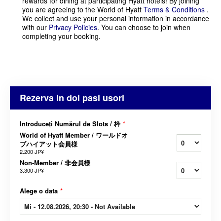
rewards for dining at participating Hyatt hotels! By joining
you are agreeing to the World of Hyatt
Terms & Conditions
.
We collect and use your personal information in accordance
with our
Privacy Policies
. You can choose to join when
completing your booking.
Rezerva In doi pasi usori
Introduceți Numărul de Slots / 枠
*
World of Hyatt Member / ワールドオ
ブハイアット会員様
2.200 JP¥
Non-Member / 非会員様
3.300 JP¥
Alege o data
*