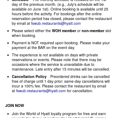
day of the previous month. (e.g., July's schedule will be
available on June 1st). Online booking is available until 25
hours before the activity. For bookings after the online
reservation period has closed, please contact the restaurant
by email at
fswub.restaurants@hyatt.com
Please select either the
WOH member
or
non-member
slot
when booking.
Payment is NOT required upon booking. Please make your
payment at the BAR on the event day.
The experience is not available on days with private
reservations or events. Please note that there may be
occasions where the service is unavailable due to
maintenance. Late entry after 15 minutes will be cancelled.
Cancellation Policy
Preordered drinks can be cancelled
free of charge until 1 day prior; same-day cancellations will
incur a 100% fee. Please contact the restaurant by email
at
fswub.restaurants@hyatt.com
for cancellation.
JOIN NOW
Join the World of Hyatt loyalty program for free and earn