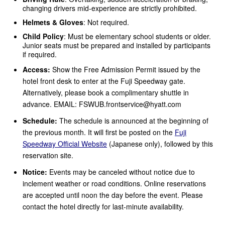
changing drivers mid-experience are strictly prohibited.
Helmets & Gloves
: Not required.
Child Policy
: Must be elementary school students or older.
Junior seats must be prepared and installed by participants
if required.
Access:
Show the Free Admission Permit issued by the
hotel front desk to enter at the Fuji Speedway gate.
Alternatively, please book a complimentary shuttle in
advance. EMAIL: FSWUB.frontservice@hyatt.com
Schedule:
The schedule is announced at the beginning of
the previous month. It will first be posted on the
Fuji
Speedway Official Website
(Japanese only), followed by this
reservation site.
Notice:
Events may be canceled without notice due to
inclement weather or road conditions. Online reservations
are accepted until noon the day before the event. Please
contact the hotel directly for last-minute availability.