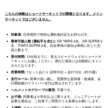
こちらの体験はショートサーキットでの開催となります。メイン
サーキットではございません。
対象者:
日本国内で有効な運転免許証をお持ちの方。
乗車可能人数 (運転手を含む):
GR YARIS 4名、GR SUPRA 2
名、TOM'S SUPRA 2名。自走車両の場合は車両に応じた定
員人数まで。
受付時間:
10分前までに、富士スピードウェイのショートサ
ーキットにお越しください。遅れた場合には自動的にキャン
セルとなります。
所要時間:
1セットあたり 説明10分 + 走行10分（約10週）
走行ルール
:
前車の追い越し、意図的な急加速・急減速、走
行開始後のドライバー交代は禁止されています。
ヘルメットやグローブの着用:
不要です。
お子様:
同乗者は小学生以上に限ります。ジュニアシートが
必要な場合は、ご自身でご用意のうえ装着をお願いします。
入場料:
ホテルのフロント(3階)にて発行している無料入場許