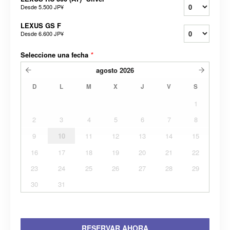
Desde
5.500 JP¥
LEXUS GS F
Desde
6.600 JP¥
Seleccione una fecha
*
agosto
2026
D
L
M
X
J
V
S
1
2
3
4
5
6
7
8
9
10
11
12
13
14
15
16
17
18
19
20
21
22
23
24
25
26
27
28
29
30
31
RESERVAR AHORA