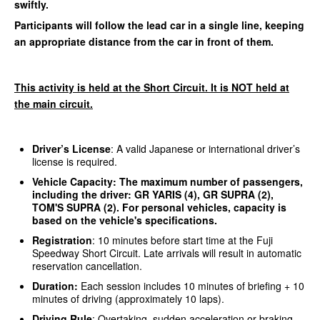
swiftly.
Participants will follow the lead car in a single line, keeping
an appropriate distance from the car in front of them.
This activity is held at the Short Circuit. It is NOT held at
the main circuit.
Driver’s License
: A valid Japanese or international driver’s
license is required.
Vehicle Capacity:
The maximum number of passengers,
including the driver: GR YARIS (4), GR SUPRA (2),
TOM'S SUPRA (2). For personal vehicles, capacity is
based on the vehicle's specifications.
Registration
: 10 minutes before start time at the Fuji
Speedway Short Circuit. Late arrivals will result in automatic
reservation cancellation.
Duration:
Each session includes 10 minutes of briefing + 10
minutes of driving (approximately 10 laps).
Driving Rule
: Overtaking, sudden acceleration or braking,