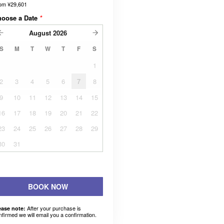
rom
¥29,601
hoose a Date
*
August
2026
S
M
T
W
T
F
S
1
2
3
4
5
6
7
8
9
10
11
12
13
14
15
16
17
18
19
20
21
22
23
24
25
26
27
28
29
30
31
BOOK NOW
After your purchase is
ease note:
nfirmed we will email you a confirmation.