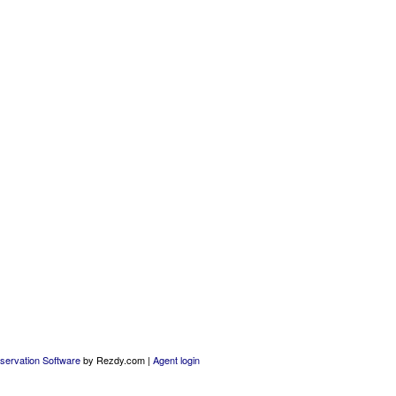
servation Software
by Rezdy.com |
Agent login