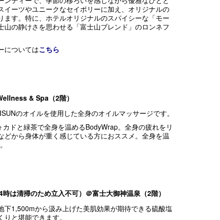
ーンティーで、季節の移ろいを感じながら優雅なひとと
スイーツやユニークなセイボリーに加え、オリジナルの
ります。特に、ホテルオリジナルのスパイシーな「モー
士山の静けさを思わせる「富士山ブレンド」のロンネフ
ーについては
こちら
lness & Spa
（2階）
 60min : ISUNのオイルを使用した全身のオイルマッサージです。
ーアヴォカドと緑茶で全身を温めるBodyWrap。全身の疲れをリ
などから身体が重く感じている方におススメ。全身を温
す。
～14時は清掃のため立入不可）＠
富士大御神温泉（2階）
下1,500mから汲み上げた美肌効果が期待できる硫酸塩
くりと堪能できます。