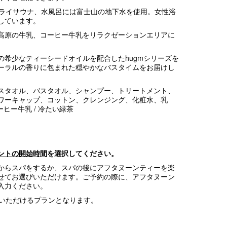
ドライサウナ、水風呂には富士山の地下水を使用。女性浴
しています。
高原の牛乳、コーヒー牛乳をリラクゼーションエリアに
の希少なティーシードオイルを配合したhugmシリーズを
ーラルの香りに包まれた穏やかなバスタイムをお届けし
スタオル、バスタオル、シャンプー、トリートメント、
ワーキャップ、コットン、クレンジング、化粧水、乳
ーヒー牛乳 / 冷たい緑茶
ントの開始時間
を選択してください。
からスパをするか、スパの後にアフタヌーンティーを楽
せてお選びいただけます。ご予約の際に、アフタヌーン
入力ください。
用いただけるプランとなります。