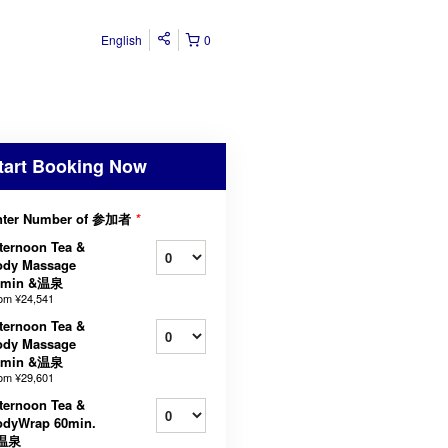
English
0
tart Booking Now
nter Number of 参加者
*
ternoon Tea &
ody Massage
5min &温泉
rom
¥24,541
ternoon Tea &
ody Massage
0min &温泉
rom
¥29,601
ternoon Tea &
odyWrap 60min.
温泉