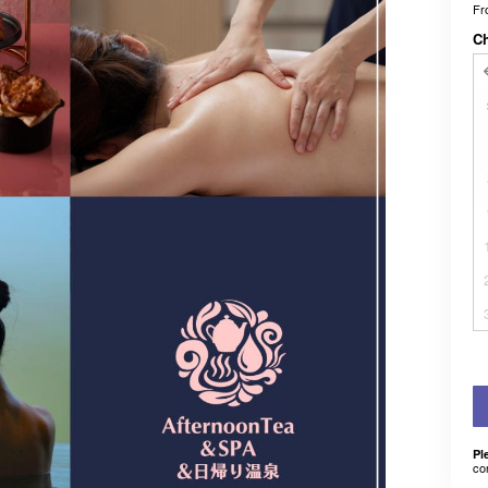
F
C
Pl
co