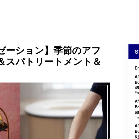
ゼーション】季節のアフ
S
＆スパトリートメント＆
E
Af
B
4
F
Af
B
6
F
Af
B
&