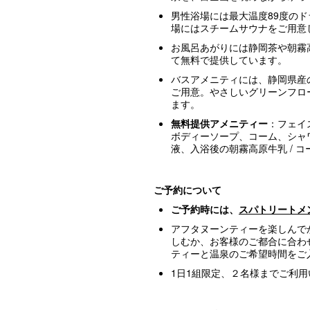
男性浴場には最大温度89度の
場にはスチームサウナをご用意
お風呂あがりには静岡茶や朝霧
て無料で提供しています。
バスアメニティには、静岡県産
ご用意。やさしいグリーンフロ
ます。
無料提供アメニティー
：フェイ
ボディーソープ、コーム、シャ
液、入浴後の朝霧高原牛乳 / コ
ご予約について
ご予約時には、
スパトリートメ
アフタヌーンティーを楽しんで
しむか、お客様のご都合に合わ
ティーと温泉のご希望時間をご
1日1組限定、２名様までご利