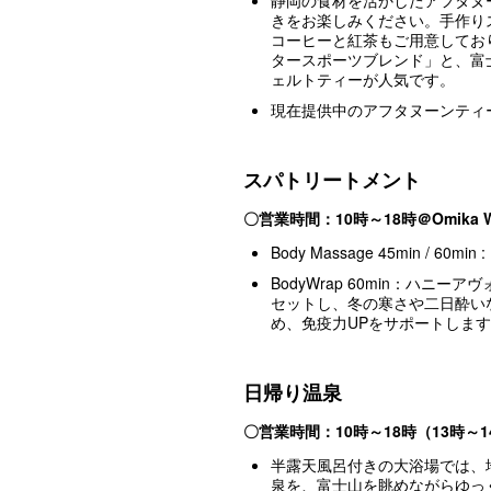
静岡の食材を活かしたアフタヌ
きをお楽しみください。手作り
コーヒーと紅茶もご用意してお
タースポーツブレンド」と、富
ェルトティーが人気です。
現在提供中のアフタヌーンティ
スパトリートメント
〇
営業時間：10時～18時＠Omika Wel
Body Massage 45min /
BodyWrap 60min：ハニ
セットし、冬の寒さや二日酔い
め、免疫力UPをサポートしま
日帰り温泉
〇
営業時間：10時～18時（13時
半露天風呂付きの大浴場では、地
泉を、富士山を眺めながらゆっ