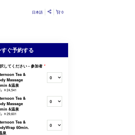
日本語
0
今すぐ予約する
択してください - 参加者
*
ternoon Tea &
ody Massage
5min &温泉
ら
￥24,541
ternoon Tea &
ody Massage
0min &温泉
ら
￥29,601
ternoon Tea &
odyWrap 60min.
温泉