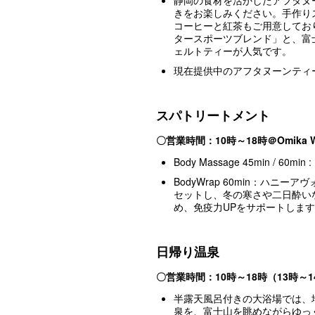
静岡の食材を活かしたアフタヌ
きをお楽しみください。手作り
コーヒーと紅茶もご用意してお
タースポーツブレンド」と、富
ェルトティーが人気です。
現在提供中のアフタヌーンティ
スパトリートメント
〇
営業時間：10時～18時＠Omika Wel
Body Massage 45min /
BodyWrap 60min：ハニ
セットし、冬の寒さや二日酔い
め、免疫力UPをサポートしま
日帰り温泉
〇
営業時間：10時～18時（13時
半露天風呂付きの大浴場では、地
泉を、富士山を眺めながらゆっ