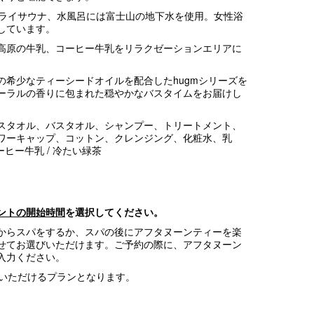
ドライサウナ、水風呂には富士山の地下水を使用。女性浴
しています。
高原の牛乳、コーヒー牛乳をリラクゼーションエリアに
の希少なティーシードオイルを配合したhugmシリーズを
ーラルの香りに包まれた穏やかなバスタイムをお届けし
スタオル、バスタオル、シャンプー、トリートメント、
ワーキャップ、コットン、クレンジング、化粧水、乳
ーヒー牛乳 / 冷たい緑茶
ントの開始時間
を選択してください。
からスパをするか、スパの後にアフタヌーンティーを楽
せてお選びいただけます。ご予約の際に、アフタヌーン
入力ください。
用いただけるプランとなります。