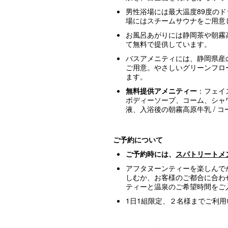
男性浴場には最大温度89度の
場にはスチームサウナをご用意
お風呂あがりには静岡茶や朝霧
て無料で提供しています。
バスアメニティには、静岡県産
ご用意。やさしいグリーンフロ
ます。
無料提供アメニティー
：フェイ
ボディーソープ、コーム、シャ
液、入浴後の朝霧高原牛乳 / コ
ご予約について
ご予約時には、
スパトリートメ
アフタヌーンティーを楽しんで
しむか、お客様のご都合に合わ
ティーと温泉のご希望時間をご
1日1組限定、２名様までご利