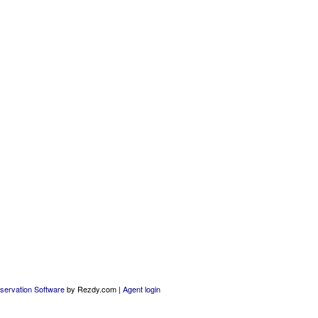
servation Software
by Rezdy.com |
Agent login