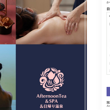
か
日
注
ル