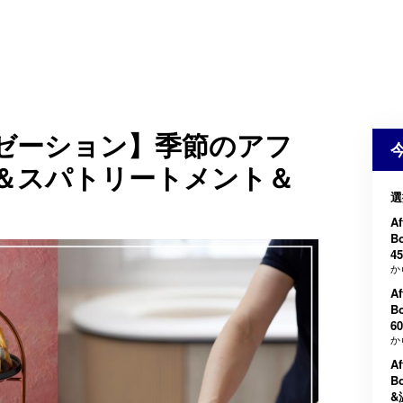
ゼーション】季節のアフ
＆スパトリートメント＆
選
Af
B
4
か
Af
B
6
か
Af
B
&