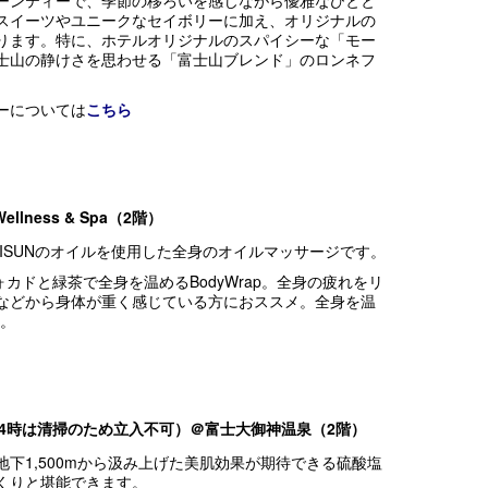
ーンティーで、季節の移ろいを感じながら優雅なひとと
スイーツやユニークなセイボリーに加え、オリジナルの
ります。特に、ホテルオリジナルのスパイシーな「モー
士山の静けさを思わせる「富士山ブレンド」のロンネフ
ーについては
こちら
lness & Spa
（2階）
 60min : ISUNのオイルを使用した全身のオイルマッサージです。
ーアヴォカドと緑茶で全身を温めるBodyWrap。全身の疲れをリ
などから身体が重く感じている方におススメ。全身を温
す。
～14時は清掃のため立入不可）＠
富士大御神温泉（2階）
下1,500mから汲み上げた美肌効果が期待できる硫酸塩
くりと堪能できます。