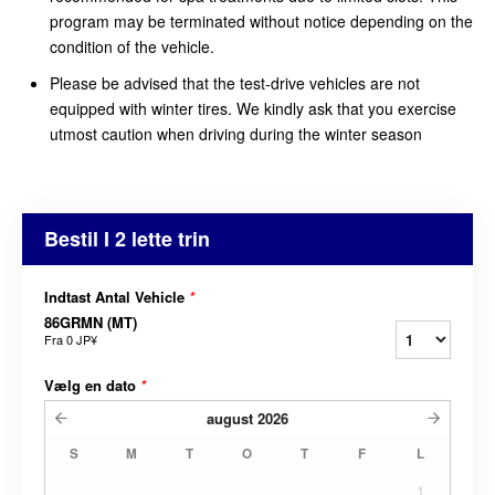
program may be terminated without notice depending on the
condition of the vehicle.
Please be advised that the test-drive vehicles are not
equipped with winter tires. We kindly ask that you exercise
utmost caution when driving during the winter season
Bestil I 2 lette trin
Indtast Antal Vehicle
*
86GRMN (MT)
Fra
0 JP¥
Vælg en dato
*
august
2026
S
M
T
O
T
F
L
1