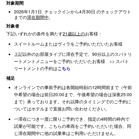
対象期間
2026年1月1日 チェックインから4月30日 のチェックアウト
までの
滞在期間中
。
対象者
下記いずれかの条件を満たす
21歳以上の
お客様：
スイートルームまたはヴィラをご予約いただいたお客様
上記以外のお部屋タイプに滞在予定で、90分以上のスパトリ
ートメントメニューをご予約いただいたお客様 >> スパト
リートメントの予約は
こちら
補足
オンラインでの事前予約は各開始時刻の12時間前まで（午前
中希望の場合は前日20:00まで、午後希望の場合は深夜25:00
まで）承っております。それ以降のタイミングでのご予約に
ついてはホテルまで直接お問い合わせください。
一滞在につき一度に限りご予約でき、指定の4時間の枠内で
試乗が可能です。こちらの車両をご予約いただいた場合、同
じ滞在期間中に他の試乗車はご利用いただけません。