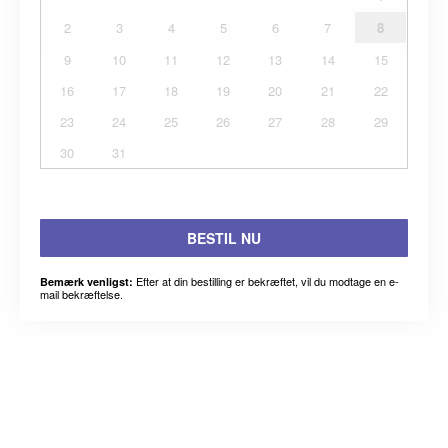
2
3
4
5
6
7
8
9
10
11
12
13
14
15
16
17
18
19
20
21
22
23
24
25
26
27
28
29
30
31
BESTIL NU
Efter at din bestilling er bekræftet, vil du modtage en e-
Bemærk venligst:
mail bekræftelse.