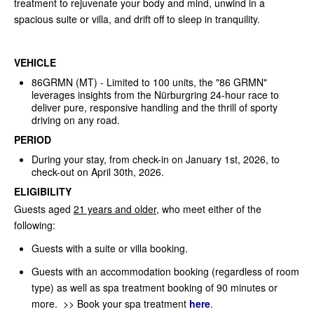
treatment to rejuvenate your body and mind, unwind in a
spacious suite or villa, and drift off to sleep in tranquility.
VEHICLE
86GRMN (MT) - Limited to 100 units, the "86 GRMN"
leverages insights from the Nürburgring 24-hour race to
deliver pure, responsive handling and the thrill of sporty
driving on any road.
PERIOD
During your stay, from check-in on January 1st, 2026, to
check-out on April 30th, 2026.
ELIGIBILITY
Guests aged
21 years and older
, who meet either of the
following:
Guests with a suite or villa booking.
Guests with an accommodation booking (regardless of room
type) as well as spa treatment booking of 90 minutes or
more. >> Book your spa treatment
here
.