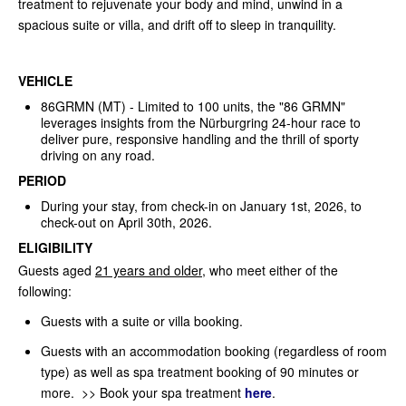
treatment to rejuvenate your body and mind, unwind in a
spacious suite or villa, and drift off to sleep in tranquility.
VEHICLE
86GRMN (MT) - Limited to 100 units, the "86 GRMN"
leverages insights from the Nürburgring 24-hour race to
deliver pure, responsive handling and the thrill of sporty
driving on any road.
PERIOD
During your stay, from check-in on January 1st, 2026, to
check-out on April 30th, 2026.
ELIGIBILITY
Guests aged
21 years and older
, who meet either of the
following:
Guests with a suite or villa booking.
Guests with an accommodation booking (regardless of room
type) as well as spa treatment booking of 90 minutes or
more. >> Book your spa treatment
here
.