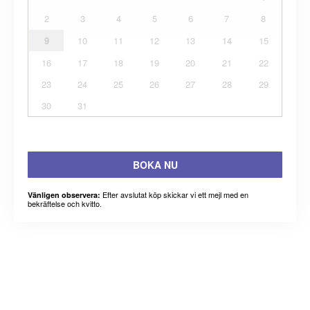
2
3
4
5
6
7
8
9
10
11
12
13
14
15
16
17
18
19
20
21
22
23
24
25
26
27
28
29
30
31
BOKA NU
Efter avslutat köp skickar vi ett mejl med en
Vänligen observera:
bekräftelse och kvitto.