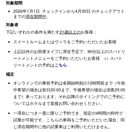
対象期間
2026年1月1日 チェックインから4月30日 のチェックアウト
までの
滞在期間中
。
対象者
下記いずれかの条件を満たす
21歳以上の
お客様：
スイートルームまたはヴィラをご予約いただいたお客様
上記以外のお部屋タイプに滞在予定で、90分以上のスパトリ
ートメントメニューをご予約いただいたお客様 >> スパト
リートメントの予約は
こちら
補足
オンラインでの事前予約は各開始時刻の12時間前まで（午前
中希望の場合は前日20:00まで、午後希望の場合は深夜25:00
まで）承っております。それ以降のタイミングでのご予約に
ついてはホテルまで直接お問い合わせください。
一滞在につき一度に限りご予約でき、指定の4時間の枠内で
試乗が可能です。こちらの車両をご予約いただいた場合、同
じ滞在期間中に他の試乗車はご利用いただけません。