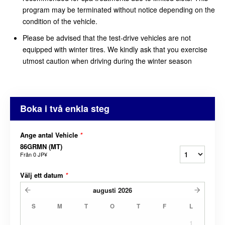
program may be terminated without notice depending on the
condition of the vehicle.
Please be advised that the test-drive vehicles are not
equipped with winter tires. We kindly ask that you exercise
utmost caution when driving during the winter season
Boka i två enkla steg
Ange antal Vehicle
*
86GRMN (MT)
Från
0 JP¥
Välj ett datum
*
augusti
2026
S
M
T
O
T
F
L
1