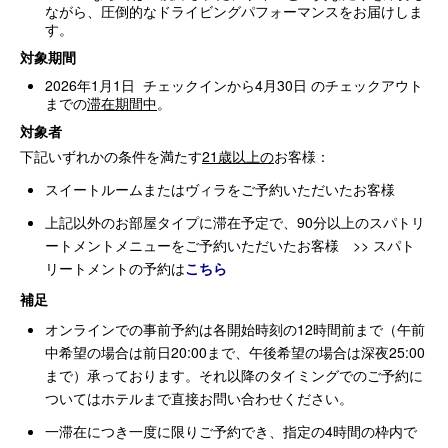
ながら、圧倒的なドライビングパフォーマンスをお届けしま
す。
対象期間
2026年1月1日 チェックインから4月30日 のチェックアウト
までの
滞在期間中
。
対象者
下記いずれかの条件を満たす
21歳以上の
お客様：
スイートルームまたはヴィラをご予約いただいたお客様
上記以外のお部屋タイプに滞在予定で、90分以上のスパトリ
ートメントメニューをご予約いただいたお客様 >> スパト
リートメントの予約は
こちら
補足
オンラインでの事前予約は各開始時刻の12時間前まで（午前
中希望の場合は前日20:00まで、午後希望の場合は深夜25:00
まで）承っております。それ以降のタイミングでのご予約に
ついてはホテルまで直接お問い合わせください。
一滞在につき一度に限りご予約でき、指定の4時間の枠内で