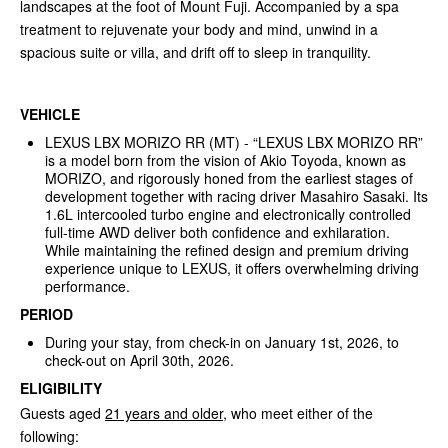
landscapes at the foot of Mount Fuji. Accompanied by a spa
treatment to rejuvenate your body and mind, unwind in a
spacious suite or villa, and drift off to sleep in tranquility.
VEHICLE
LEXUS LBX MORIZO RR (MT) - “LEXUS LBX MORIZO RR”
is a model born from the vision of Akio Toyoda, known as
MORIZO, and rigorously honed from the earliest stages of
development together with racing driver Masahiro Sasaki. Its
1.6L intercooled turbo engine and electronically controlled
full-time AWD deliver both confidence and exhilaration.
While maintaining the refined design and premium driving
experience unique to LEXUS, it offers overwhelming driving
performance.
PERIOD
During your stay, from check-in on January 1st, 2026, to
check-out on April 30th, 2026.
ELIGIBILITY
Guests aged
21 years and older
, who meet either of the
following: