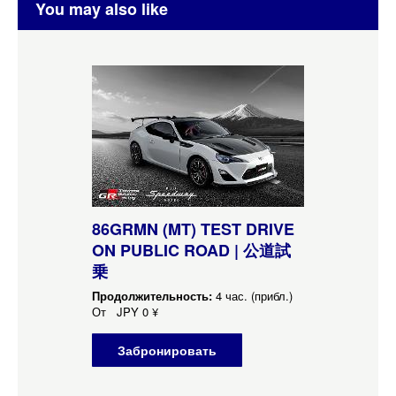
You may also like
86GRMN (MT) TEST DRIVE
ON PUBLIC ROAD | 公道試
乗
Продолжительность:
4 час. (прибл.)
От
JPY
0 ¥
Забронировать