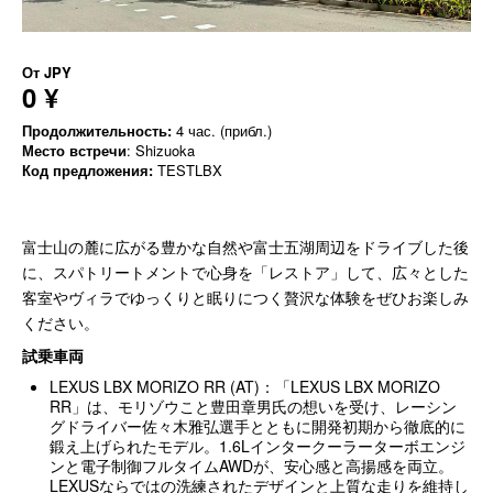
От
JPY
0 ¥
Продолжительность:
4 час. (прибл.)
Место встречи
: Shizuoka
Код предложения:
TESTLBX
富士山の麓に広がる豊かな自然や富士五湖周辺をドライブした後
に、スパトリートメントで心身を「レストア」して、広々とした
客室やヴィラでゆっくりと眠りにつく贅沢な体験をぜひお楽しみ
ください。
試乗車両
LEXUS LBX MORIZO RR (AT)：「LEXUS LBX MORIZO
RR」は、モリゾウこと豊田章男氏の想いを受け、レーシン
グドライバー佐々木雅弘選手とともに開発初期から徹底的に
鍛え上げられたモデル。1.6Lインタークーラーターボエンジ
ンと電子制御フルタイムAWDが、安心感と高揚感を両立。
LEXUSならではの洗練されたデザインと上質な走りを維持し