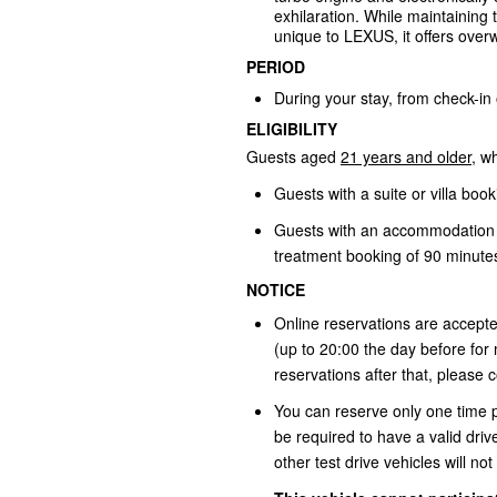
exhilaration. While maintaining
unique to LEXUS, it offers over
PERIOD
During your stay, from check-in
ELIGIBILITY
Guests aged
21 years and older
, w
Guests with a suite or villa book
Guests with an accommodation b
treatment booking of 90 minut
NOTICE
Online reservations are accepte
(up to 20:00 the day before for
reservations after that, please c
You can reserve only one time per
be required to have a valid drive
other test drive vehicles will no