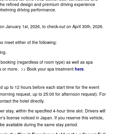
 the refined design and premium driving experience
whelming driving performance.
 on January 1st, 2026, to check-out on April 30th, 2026.
ho meet either of the following:
ing.
ooking (regardless of room type) as well as spa
es or more. >> Book your spa treatment
here
.
d up to 12 hours before each start time for the event
 morning request, up to 25:00 for afternoon request). For
ontact the hotel directly.
 stay, within the specified 4-hour time slot. Drivers will
r's license noticed in Japan. If you reserve this vehicle,
t be available during the same stay period.