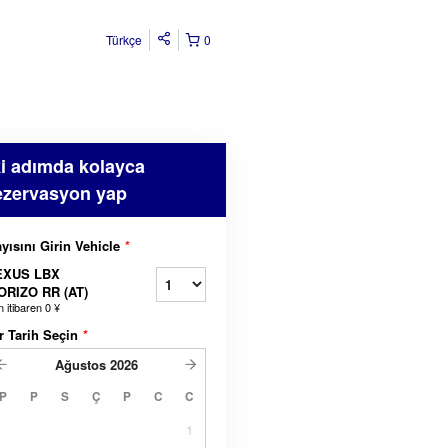
Türkçe
0
ki adımda kolayca
ezervasyon yap
yısını Girin Vehicle
*
EXUS LBX
ORIZO RR (AT)
n itibaren
0 ¥
r Tarih Seçin
*
Ağustos
2026
P
P
S
Ç
P
C
C
1