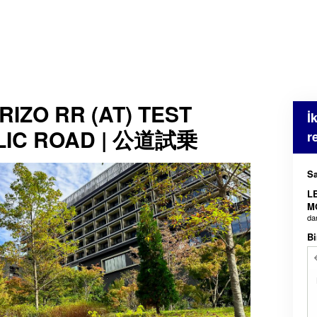
IZO RR (AT) TEST
İ
LIC ROAD | 公道試乗
r
Sa
L
M
da
Bi