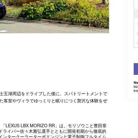
No
bi
ko
士五湖周辺をドライブした後に、スパトリートメントで
た客室やヴィラでゆっくりと眠りにつく贅沢な体験をぜ
(AT)：「LEXUS LBX MORIZO RR」は、モリゾウこと豊田章
ドライバー佐々木雅弘選手とともに開発初期から徹底的
Lインタークーラーターボエンジンと電子制御フルタイム