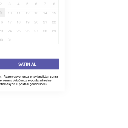
2
3
4
5
6
7
8
9
10
11
12
13
14
15
16
17
18
19
20
21
22
23
24
25
26
27
28
29
30
31
SATIN AL
Rezervasyonunuz onaylandıktan sonra
t:
ze vermiş olduğunuz e-posta adresine
nfirmasyon e-postası gönderilecek.