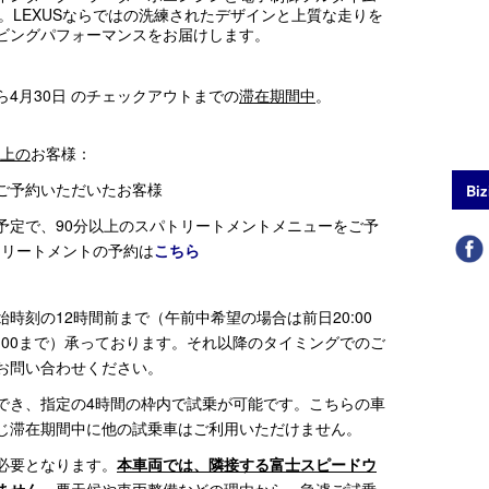
。LEXUSならではの洗練されたデザインと上質な走りを
ビングパフォーマンスをお届けします。
から4月30日 のチェックアウトまでの
滞在期間中
。
以上の
お客様：
ご予約いただいたお客様
Biz
予定で、90分以上のスパトリートメントメニューをご予
トリートメントの予約は
こちら
時刻の12時間前まで（午前中希望の場合は前日20:00
:00まで）承っております。それ以降のタイミングでのご
お問い合わせください。
でき、指定の4時間の枠内で試乗が可能です。こちらの車
じ滞在期間中に他の試乗車はご利用いただけません。
必要となります。
本車両では、隣接する富士スピードウ