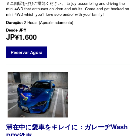
ミニ四駆をぜひご堪能ください。 Enjoy assembling and driving the
mini 4WD that enthuses children and adults. Come and get hooked on
mini 4WD which you’ll love solo and/or with your family!
Duração:
2 Horas (Aproximadamente)
Desde
JPY
JP¥1.600
Reservar Agora
滞在中に愛車をキレイに：ガレーヂWash
DRY洗車