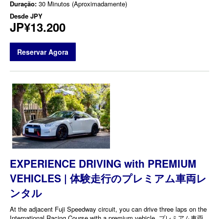
Duração:
30 Minutos (Aproximadamente)
Desde
JPY
JP¥13.200
Reservar Agora
EXPERIENCE DRIVING with PREMIUM
VEHICLES | 体験走行のプレミアム車両レ
ンタル
At the adjacent Fuji Speedway circuit, you can drive three laps on the
International Racing Course with a premium vehicle. プレミアム車両