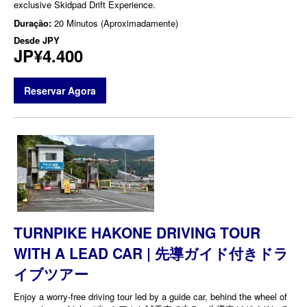
exclusive Skidpad Drift Experience.
Duração:
20 Minutos (Aproximadamente)
Desde
JPY
JP¥4.400
Reservar Agora
TURNPIKE HAKONE DRIVING TOUR
WITH A LEAD CAR | 先導ガイド付きドラ
イブツアー
Enjoy a worry-free driving tour led by a guide car, behind the wheel of