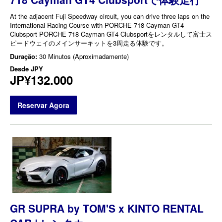
At the adjacent Fuji Speedway circuit, you can drive three laps on the
International Racing Course with PORCHE 718 Cayman GT4
Clubsport PORCHE 718 Cayman GT4 Clubsportをレンタルして富士ス
ピードウェイのメインサーキットを3周走る体験です。
Duração:
30 Minutos (Aproximadamente)
Desde
JPY
JP¥132.000
Reservar Agora
GR SUPRA by TOM'S x KINTO RENTAL