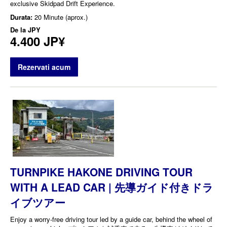
exclusive Skidpad Drift Experience.
Durata:
20 Minute (aprox.)
De la
JPY
4.400 JP¥
Rezervati acum
TURNPIKE HAKONE DRIVING TOUR
WITH A LEAD CAR | 先導ガイド付きドラ
イブツアー
Enjoy a worry-free driving tour led by a guide car, behind the wheel of