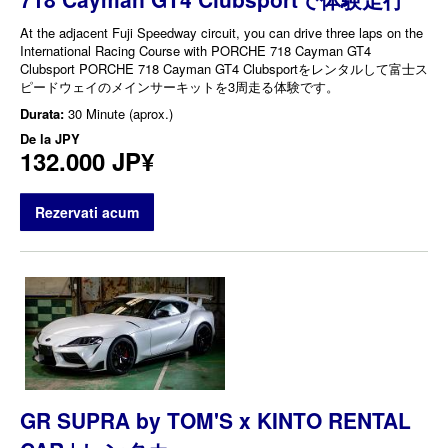
At the adjacent Fuji Speedway circuit, you can drive three laps on the
International Racing Course with PORCHE 718 Cayman GT4
Clubsport PORCHE 718 Cayman GT4 Clubsportをレンタルして富士ス
ピードウェイのメインサーキットを3周走る体験です。
Durata:
30 Minute (aprox.)
De la
JPY
132.000 JP¥
Rezervati acum
GR SUPRA by TOM'S x KINTO RENTAL