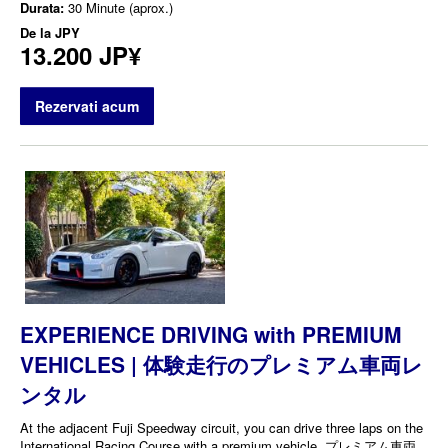
Durata:
30 Minute (aprox.)
De la
JPY
13.200 JP¥
Rezervati acum
EXPERIENCE DRIVING with PREMIUM
VEHICLES | 体験走行のプレミアム車両レ
ンタル
At the adjacent Fuji Speedway circuit, you can drive three laps on the
International Racing Course with a premium vehicle. プレミアム車両