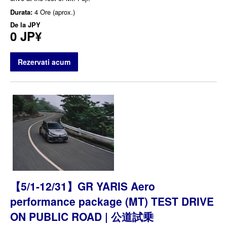
Durata:
4 Ore (aprox.)
De la
JPY
0 JP¥
Rezervati acum
【5/1-12/31】GR YARIS Aero
performance package (MT) TEST DRIVE
ON PUBLIC ROAD | 公道試乗