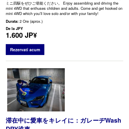
ミニ四駆をぜひご堪能ください。 Enjoy assembling and driving the
mini 4WD that enthuses children and adults. Come and get hooked on
mini 4WD which you’ll love solo and/or with your family!
Durata:
2 Ore (aprox.)
De la
JPY
1.600 JP¥
Rezervati acum
滞在中に愛車をキレイに：ガレーヂWash
DRY洗車